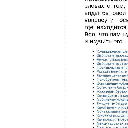
словах о том,
виды бытовой 
вопросу и пос
где находится
Все, что вам 
и изучить его.
Кондиционеры Elec
Выбираем пароварк
Ремонт стиральны
Выбираем газовую
Производства и пр
Холодильники оте
Люминесцентные 
Приобретаем това
Воплощение кофем
Остекление балкон
Аэрогриль: бережн
Как выбрать стир
Мобильные конди
Лучшие трубы для
Какой вентилятор 
Монтаж климатиче
Кухонная посуда Fi
Как почистить сер
Международная вы
Матрасы, которые