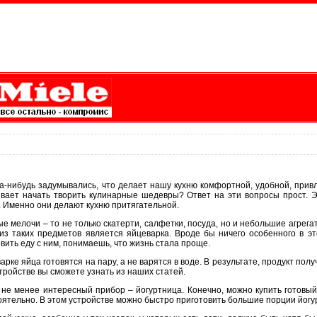
да-нибудь задумывались, что делает нашу кухню комфортной, удобной, привл
ивает начать творить кулинарные шедевры? Ответ на эти вопросы прост. Эт
. Именно они делают кухню притягательной.
е мелочи – то не только скатерти, салфетки, посуда, но и небольшие агрег
из таких предметов является яйцеварка. Вроде бы ничего особенного в эт
вить еду с ним, понимаешь, что жизнь стала проще.
арке яйца готовятся на пару, а не варятся в воде. В результате, продукт пол
тройстве вы сможете узнать из наших статей.
 не менее интересный прибор – йогуртница. Конечно, можно купить готовый й
ятельно. В этом устройстве можно быстро приготовить большие порции йогу