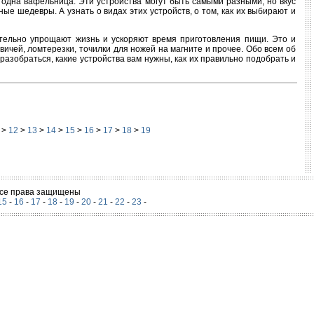
ы одна вафельница. Эти устройства могут быть самыми разными, но вкус
ые шедевры. А узнать о видах этих устройств, о том, как их выбирают и
ительно упрощают жизнь и ускоряют время приготовления пищи. Это и
ичей, ломтерезки, точилки для ножей на магните и прочее. Обо всем об
азобраться, какие устройства вам нужны, как их правильно подобрать и
>
12
>
13
>
14
>
15
>
16
>
17
>
18
>
19
 Все права защищены
15
-
16
-
17
-
18
-
19
-
20
-
21
-
22
-
23
-