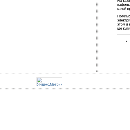
На кажд
вафель,
какой п
Помимо
электри
этом и 
где куп