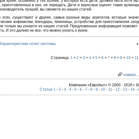
ой кухне, особенно у тех хозяек, у которых есть дети, должна быть хотя б
 приготовленных в них, не передать. Дети и взрослые оценят такие кулинарн
роизводитель лучший, вы сможете из наших статей.
 этих, существуют и другие, самые разные виды агрегатов, которые знач
ческие кофемолки, блендеры, блинницы, устройства для приготовления сендв
не только вы узнаете из наших статей. Предложенная информация поможет р
ить. И это далеко не все, что можно узнать о кухне.
Характеристики сплит-системы
Страница:
1
>
2
>
3
>
4
>
5
>
6
>
7
>
8
>
9
>
10
>
11
наверх
...
Компания «Евробыт» © 2000 - 2026 г.
Статьи 1
-
2
-
3
-
4
-
5
-
6
-
7
-
8
-
9
-
10
-
11
-
12
-
13
-
14
-