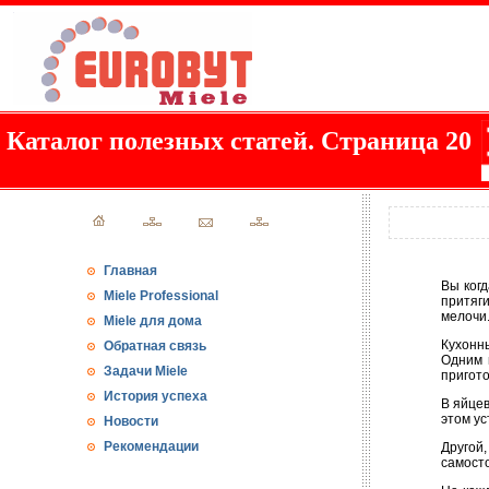
Каталог полезных статей. Страница 20
Главная
Вы ког
Miele Professional
притяг
мелочи
Miele для дома
Кухонны
Обратная связь
Одним 
Задачи Miele
пригото
История успеха
В яйцев
этом ус
Новости
Рекомендации
Другой,
самосто