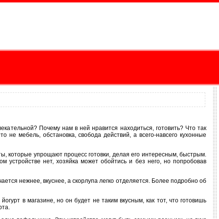
екательной? Почему нам в ней нравится находиться, готовить? Что так
о не мебель, обстановка, свобода действий, а всего-навсего кухонные
аты, которые упрощают процесс готовки, делая его интересным, быстрым.
ом устройстве нет, хозяйка может обойтись и без него, но попробовав
учается нежнее, вкуснее, а скорлупа легко отделяется. Более подробно об
огурт в магазине, но он будет не таким вкусным, как тот, что готовишь
рта.