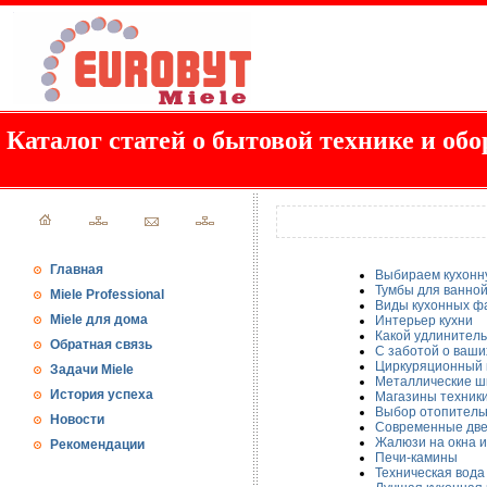
Каталог статей о бытовой технике и обо
Главная
Выбираем кухонн
Тумбы для ванно
Miele Professional
Виды кухонных ф
Miele для дома
Интерьер кухни
Какой удлинитель
Обратная связь
С заботой о ваши
Циркуряционный 
Задачи Miele
Металлические 
История успеха
Магазины техники
Выбор отопитель
Новости
Современные дв
Жалюзи на окна и
Рекомендации
Печи-камины
Техническая вода