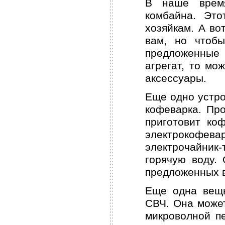
В наше время
комбайна. Это
хозяйкам. А во
вам, но чтоб
предложенные 
агрегат, то мо
аксессуары.
Еще одно устро
кофеварка. Про
приготовит ко
электрокофев
электрочайник-
горячую воду.
предложенных в
Еще одна вещь
СВЧ. Она может
микроволной пе