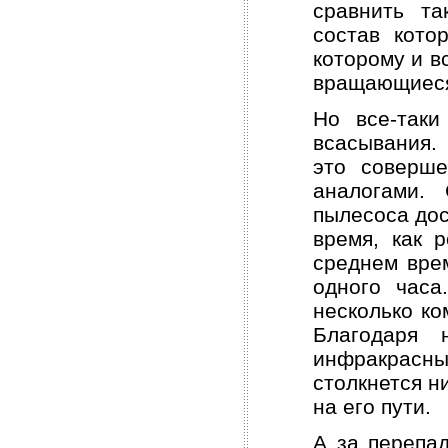
сравнить т
состав кото
которому и в
вращающиеся
Но все-таки
всасывания.
это соверше
аналогами. 
пылесоса дос
время, как 
среднем вре
одного часа
несколько ко
Благодаря 
инфракрасн
столкнется н
на его пути.
А за перепа