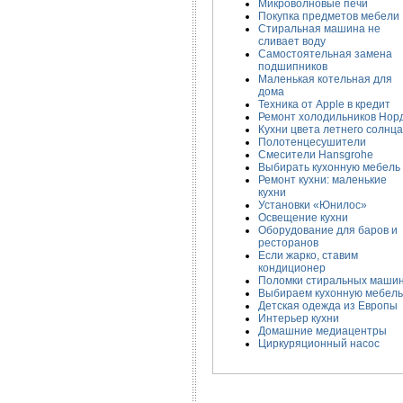
Микроволновые печи
Покупка предметов мебели
Cтиральная машина не
сливает воду
Самостоятельная замена
подшипников
Маленькая котельная для
дома
Техника от Apple в кредит
Ремонт холодильников Нор
Кухни цвета летнего солнца
Полотенцесушители
Смесители Hansgrohe
Выбирать кухонную мебель
Ремонт кухни: маленькие
кухни
Установки «Юнилос»
Освещение кухни
Оборудование для баров и
ресторанов
Если жарко, ставим
кондиционер
Поломки стиральных маши
Выбираем кухонную мебель
Детская одежда из Европы
Интерьер кухни
Домашние медиацентры
Циркуряционный насос