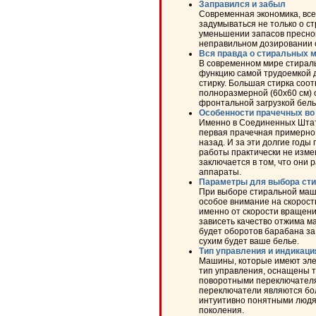
Заправился и забыл
Современная экономика, все
задумываться не только о с
уменьшении запасов пресной
неправильном дозировании 
Вся правда о стиральных 
В современном мире стирал
функцию самой трудоемкой 
стирку. Большая стирка соот
полноразмерной (60x60 см)
фронтальной загрузкой бель
Особенности прачечных во
Именно в Соединенных Штат
первая прачечная примерно
назад. И за эти долгие годы
работы практически не изме
заключается в том, что они 
аппараты.
Параметры для выбора ст
При выборе стиральной маш
особое внимание на скорость
именно от скорости вращен
зависеть качество отжима м
будет оборотов барабана за
сухим будет ваше белье.
Тип управления и индикац
Машины, которые имеют эле
тип управления, оснащены
поворотными переключателя
переключатели являются бо
интуитивно понятными людя
поколения.