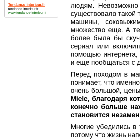
людям. Невозможно 
Tendance-interieur.fr
tendance-interieur.fr
существовало такой т
www.tendance-interieur.fr
машины, соковыжим
множество еще. А те
более была бы скуч
сериал или включит
помощью интернета
и еще пообщаться с д
Перед походом в маг
понимает, что именно
очень большой, цен
Miele, благодаря к
конечно больше на
становится незаме
Многие убедились в 
потому что жизнь на