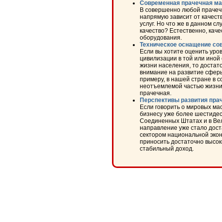
Современная прачечная м
В совершенно любой прачеч
напрямую зависит от качес
услуг. Но что же в данном сл
качество? Естественно, кач
оборудования.
Техническое оснащение со
Если вы хотите оценить уро
цивилизации в той или иной 
жизни населения, то достат
внимание на развитие сферы
примеру, в нашей стране в 
неотъемлемой частью жизни
прачечная.
Перспективы развития пра
Если говорить о мировых ма
бизнесу уже более шестидеся
Соединенных Штатах и в Ве
направление уже стало дос
сектором национальной экон
приносить достаточно высок
стабильный доход.