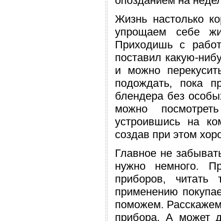
опозданием на недел
Жизнь настолько ко
упрощаем себе жи
Приходишь с работ
поставил какую-нибу
и можно перекусит
подождать, пока п
блендера без особых
можно посмотрет
устроившись на ко
создав при этом хор
Главное не забывать
нужно немного. П
приборов, читать 
применению покупае
поможем. Расскажем 
прибора. А может 