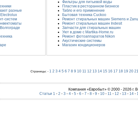
Фильтры для питьевой воды
ехники
Пластик в ресторанном бизнесе
вают разные
Табло и его применение
lectrolux
Бытовая техника Cuckoo
ит-систем
Ремонт стиральных машин Siemens и Zanu
онвектоматы
Ремонт стиральных машин Indesit
Волгограде
Запчасти для стиральных машин
Уют в доме с Martika-Home.ru
техника
Ремонт фотоаппаратов Nikon
Акустические системы
варе
Магазин кондиционеров
1
2
3
4
5
6
7
8
9
10
11
12
13
14
15
16
17
18
19
20
2
Страницы: -
Компания «Евробыт» © 2000 - 2026 г.
Статьи 1
-
2
-
3
-
4
-
5
-
6
-
7
-
8
-
9
-
10
-
11
-
12
-
13
-
14
-