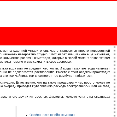
лемента кухонной утвари очень часто становится просто невероятной
о избежать невероятно трудно. Этот налет или, как его еще называют,
ное количество различных методов, которые в любой момент позволят вам
 методы помогут и вам сохранить свое здоровье.
сткая вода или же средней жесткости. И когда такая вот вода начинает
енно не подвергается растворению. Вместе с этим осадком происходит
а стенках чайника, тем сложнее от нее вам будет избавиться.
 ситуации. Естественно, что на такие процедуры у нас просто может не
ю очередь приведет к увеличению расхода электроэнергии или же газа,
акже много других интересных фактов вы можете узнать на страницах
Особенности швейных машин