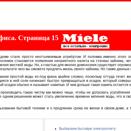
фиса. Страница 15
в доме стало просто неотъемлемым атрибутом
. И поломка именно этого э
оломок становится появление неприятного налета на стенках чайника, чег
чения жесткой воды. Но, к счастью для многих домохозяек существует огром
 результате чего вы сможете продлить жизнь своего чайника. Но также данные
ании простой воды из-под крана крайне сложно, поскольку оттуда течет же
щиеся в ней соли начинают быстро превращаться в осадок, который соверш
ый осадок обычно и называют накипью. И чем дольше такая накипь остается н
 производить такую чистку как можно чаще, чтобы не допускать усугубления
е одним решением может стать увеличение времени кипения воды, что в сво
овании бытовой технике и о продлении срока ее жизни в своем доме, а т
Выбираем бытовую электроплиту