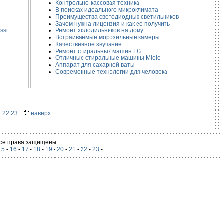
Контрольно-кассовая техника
В поисках идеального микроклимата
Преимущества светодиодных светильников
Зачем нужна лицензия и как ее получить
ssi
Ремонт холодильников на дому
Встраиваемые морозильные камеры
Качественное звучание
Ремонт стиральных машин LG
Отличные стиральные машины Miele
Аппарат для сахарной ваты
Современные технологии для человека
1
22
23
наверх
-
...
 Все права защищены
15
-
16
-
17
-
18
-
19
-
20
-
21
-
22
-
23
-