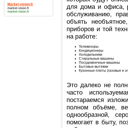
Market-vision.fr
для дома и офиса, 
market-vision.fr
market-vision.fr
обслуживанию, пра
объять необъятное
приборов и той техн
на работе:
Телевизоры
Кондиционеры
Холодильники
Стиральные машины
Посудомоечные машины
Бытовые вытяжки
Кухонные плиты (газовые и э
Это далеко не полн
часто используе
постараемся излож
полном объёме, в
однообразной, сер
помогает в быту, по