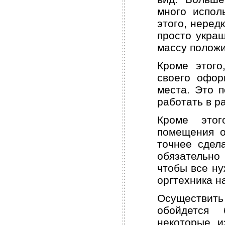
много испол
этого, нере
просто укра
массу полож
Кроме этого
своего офор
места. Это п
работать в р
Кроме этог
помещения о
точнее сдел
обязательно
чтобы все н
оргтехника н
Осуществить
обойдется 
некоторые 