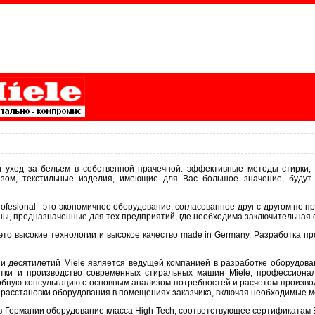
уход за бельем в собственной прачечной: эффективные методы стирки, 
азом, текстильные изделия, имеющие для Вас большое значение, будут
fesional - это экономичное оборудование, согласованное друг с другом по 
шины, предназначенные для тех предприятий, где необходима заключительная 
это высокие технологии и высокое качество made in Germany. Разработка пр
и десятилетий Miele является ведущей компанией в разработке оборудован
ботки и производство современных стиральных машин Miele, профессио
обную консультацию с основным анализом потребностей и расчетом произво
 расстановки оборудования в помещениях заказчика, включая необходимые 
в Германии оборудование класса High-Tech, соответствующее сертификатам E