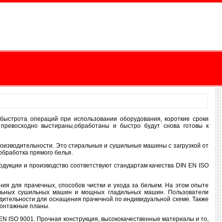
быстрота операций при использовании оборудования, короткие сроки
 превосходно выстираны,обработаны и быстро будут снова готовы к
производительности. Это стиральные и сушильные машины с загрузкой от
обработка прямого белья.
одукции и производство соответствуют стандартам качества DIN EN ISO
ия для прачечных, способов чистки и ухода за бельем. На этом опыте
нальных сушильных машин и мощных гладильных машин. Пользователи
дительности для оснащения прачечной по индивидуальной схеме. Также
монтажные планы.
N ISO 9001. Прочная конструкция, высококачественные материалы и то,