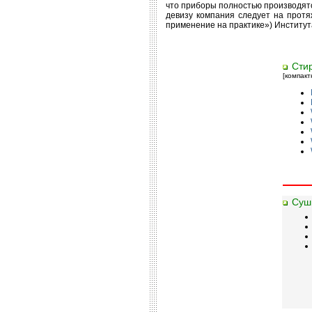
что приборы полностью производятс
девизу компания следует на протяж
применение на практике») Института
Сти
[компак
Суш