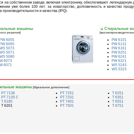
я на собственном заводе, включая электронику, обеспечивают легендарную д
ении уже более 100 лет: за новаторство, долговечность и качество продук
 производительности и качества (IPQ).
ральные машины
Стиральные м
тного решения]
[высокопроизводитель
PW 6055
PW 6101
PW 6065
PW 6131
WS 5073
PW 6161
WS 5071
PW 6201
WS 5080
PW 6241
W 6073
PW 6321
W 6071
WS 5243
WS 5323
ильные машины
[Идеальное дополнение]
PT 7136
PT 7251
T 6251
PT 7135 C
PT 7331
T 6351
T 6185
PT 7401
T 6551
T 6201
PT 7501
T 6751